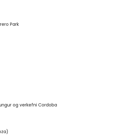
U
rero Park
U
U
U
ðungur og verkefni Cordoba
U
oza)
U