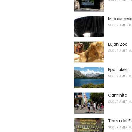
Minnismerk
SUÐUR AMERÍK
Lujan Zoo
SUÐUR AMERÍK
Epu Laken
SUÐUR AMERÍK
Caminito
SUÐUR AMERÍK
Tierra del 
SUÐUR AMERÍK