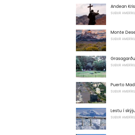
Andean Kris
SUÐUR AMERÍK
Monte Dese
SUÐUR AMERÍK
Grasagarðu
SUÐUR AMERÍK
Puerto Mad
SUÐUR AMERÍK
Lestu í ský
SUÐUR AMERÍK