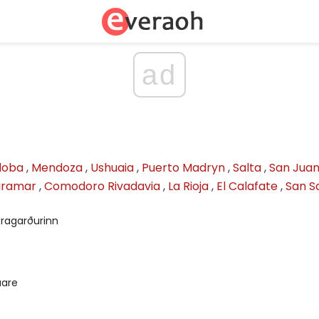
ad
doba
,
Mendoza
,
Ushuaia
,
Puerto Madryn
,
Salta
,
San Jua
iramar
,
Comodoro Rivadavia
,
La Rioja
,
El Calafate
,
San S
ragarðurinn
U
uare
U