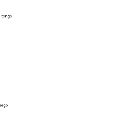
i tangó
U
U
U
U
Fuego
U