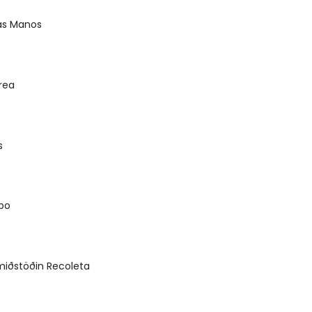
as Manos
U
rea
U
s
U
bo
U
iðstöðin Recoleta
U