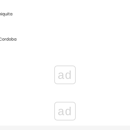
iquita
U
 Cordoba
U
ad
ad