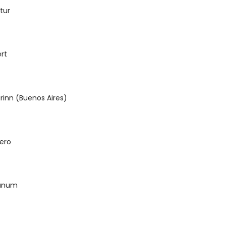
tur
U
rt
U
rinn (Buenos Aires)
U
ero
U
junum
U