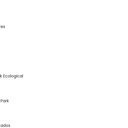
e
U
res
U
U
k Ecological
U
 Park
U
stados