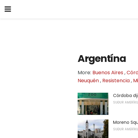
Argentína
More:
Buenos Aires
,
Cór
Neuquén
,
Resistencia
,
M
Córdoba dý
SUÐUR AMERÍK
Moreno Sq
SUÐUR AMERÍK