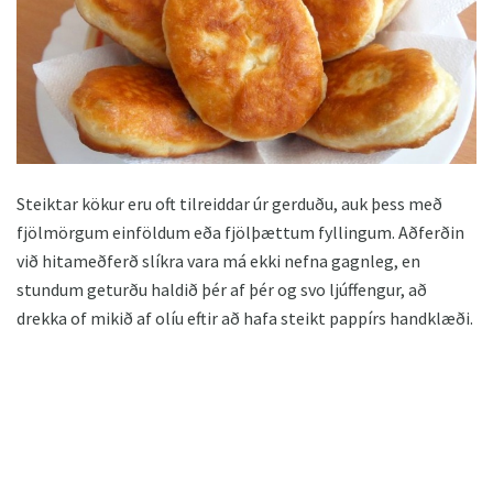
Steiktar kökur eru oft tilreiddar úr gerduðu, auk þess með
fjölmörgum einföldum eða fjölþættum fyllingum. Aðferðin
við hitameðferð slíkra vara má ekki nefna gagnleg, en
stundum geturðu haldið þér af þér og svo ljúffengur, að
drekka of mikið af olíu eftir að hafa steikt pappírs handklæði.