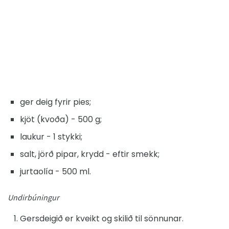
ger deig fyrir pies;
kjöt (kvoða) - 500 g;
laukur - 1 stykki;
salt, jörð pipar, krydd - eftir smekk;
jurtaolía - 500 ml.
Undirbúningur
Gersdeigið er kveikt og skilið til sönnunar.