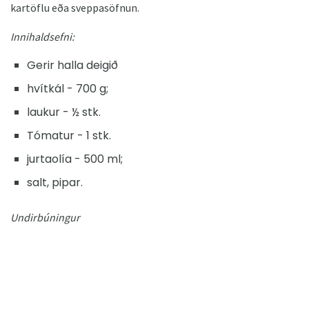
kartöflu eða sveppasöfnun.
Innihaldsefni:
Gerir halla deigið
hvítkál - 700 g;
laukur - ½ stk.
Tómatur - 1 stk.
jurtaolía - 500 ml;
salt, pipar.
Undirbúningur