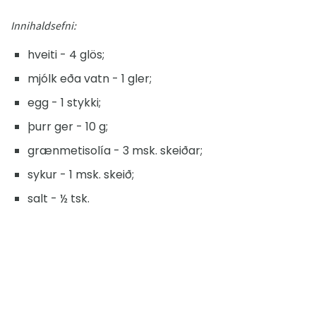
Innihaldsefni:
hveiti - 4 glös;
mjólk eða vatn - 1 gler;
egg - 1 stykki;
þurr ger - 10 g;
grænmetisolía - 3 msk. skeiðar;
sykur - 1 msk. skeið;
salt - ½ tsk.