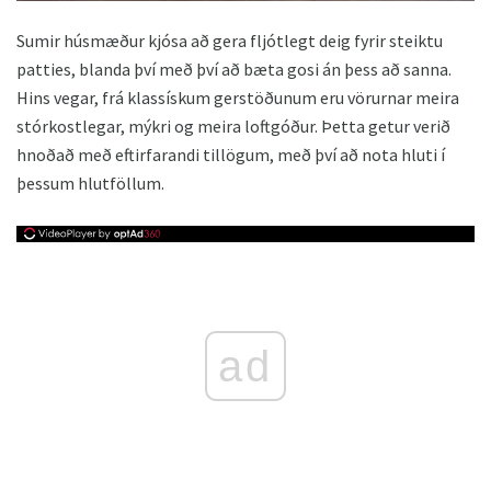
Sumir húsmæður kjósa að gera fljótlegt deig fyrir steiktu
patties, blanda því með því að bæta gosi án þess að sanna.
Hins vegar, frá klassískum gerstöðunum eru vörurnar meira
stórkostlegar, mýkri og meira loftgóður. Þetta getur verið
hnoðað með eftirfarandi tillögum, með því að nota hluti í
þessum hlutföllum.
ad