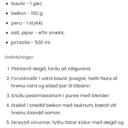
baunir - 1 gler;
beikon - 100 g;
peru - 1 stykki;
salt, pipar - eftir smekk;
jurtaolía - 500 ml.
Undirbúningur
Planterið deigið, farðu að nálguninni.
Forvökvaðir í vatni baunir þvegnir, hellti hluta af
hreinu vatni og eldað þar til tilbúinn.
Snúðu peasmassanum í puree með blender.
Steikið í sneiðið beikon með lauknum, bætið við
hreinu, blandið saman.
Skreytið vörurnar, fylltu flatar kökur með deigið og