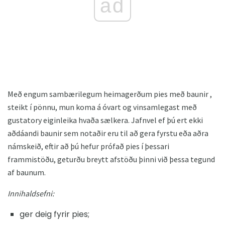
ad
Með engum sambærilegum heimagerðum pies með baunir ,
steikt í pönnu, mun koma á óvart og vinsamlegast með
gustatory eiginleika hvaða sælkera. Jafnvel ef þú ert ekki
aðdáandi baunir sem notaðir eru til að gera fyrstu eða aðra
námskeið, eftir að þú hefur prófað pies í þessari
frammistöðu, geturðu breytt afstöðu þinni við þessa tegund
af baunum.
Innihaldsefni:
ger deig fyrir pies;