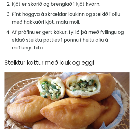
Kjöt er skorið og brenglað í kjöt kvörn.
Fínt höggva á skrældar laukinn og steikið í olíu
með hakkaðri kjöt, mala moli.
Af prófinu er gert kökur, fyllið þá með fyllingu og
eldað steiktu patties í pönnu í heitu olíu á
miðlungs hita.
Steiktur köttur með lauk og eggi