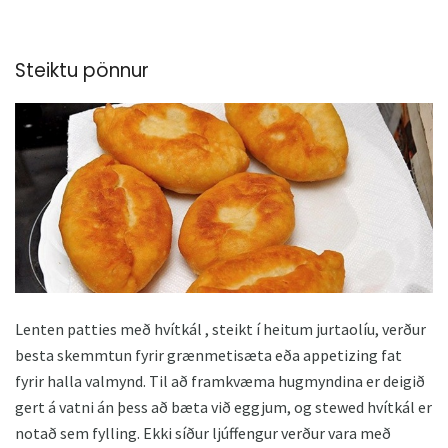
Steiktu pönnur
Lenten patties með hvítkál , steikt í heitum jurtaolíu, verður
besta skemmtun fyrir grænmetisæta eða appetizing fat
fyrir halla valmynd. Til að framkvæma hugmyndina er deigið
gert á vatni án þess að bæta við eggjum, og stewed hvítkál er
notað sem fylling. Ekki síður ljúffengur verður vara með