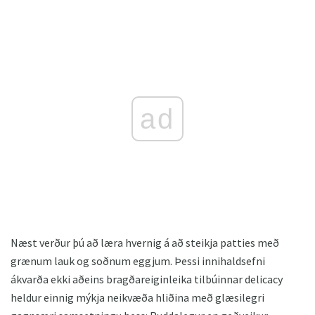
ad
Næst verður þú að læra hvernig á að steikja patties með
grænum lauk og soðnum eggjum. Þessi innihaldsefni
ákvarða ekki aðeins bragðareiginleika tilbúinnar delicacy
heldur einnig mýkja neikvæða hliðina með glæsilegri