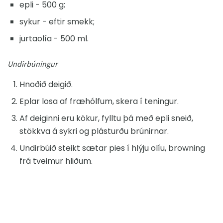
epli - 500 g;
sykur - eftir smekk;
jurtaolía - 500 ml.
Undirbúningur
Hnoðið deigið.
Eplar losa af fræhólfum, skera í teningur.
Af deiginni eru kökur, fylltu þá með epli sneið,
stökkva á sykri og plásturðu brúnirnar.
Undirbúið steikt sætar pies í hlýju olíu, browning
frá tveimur hliðum.