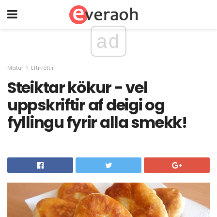
ad
Matur
Eftirréttir
Steiktar kökur - vel
uppskriftir af deigi og
fyllingu fyrir alla smekk!