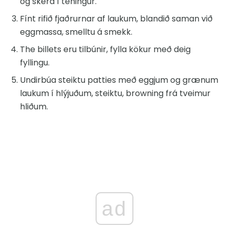
og skera í teningur.
Fínt rifið fjaðrurnar af laukum, blandið saman við
eggmassa, smelltu á smekk.
The billets eru tilbúnir, fylla kökur með deig
fyllingu.
Undirbúa steiktu patties með eggjum og grænum
laukum í hlýjuðum, steiktu, browning frá tveimur
hliðum.
ad