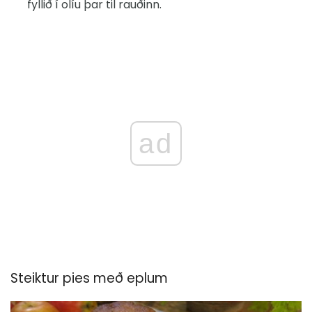
fyllið í olíu þar til rauðinn.
ad
Steiktur pies með eplum