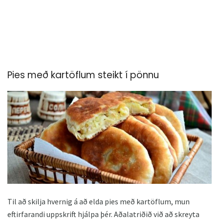
Pies með kartöflum steikt í pönnu
Til að skilja hvernig á að elda pies með kartöflum, mun
eftirfarandi uppskrift hjálpa þér. Aðalatriðið við að skreyta