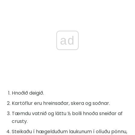
ad
Hnoðið deigið.
Kartöflur eru hreinsaðar, skera og soðnar.
Tæmdu vatnið og láttu ½ bolli hnoða sneiðar af
crusty.
Steikaðu í hægelduðum laukunum í olíuðu pönnu,