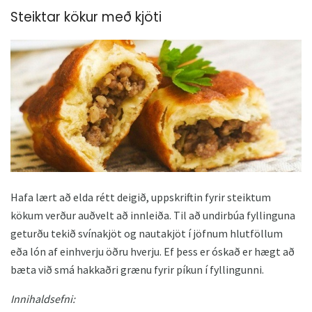
Steiktar kökur með kjöti
Hafa lært að elda rétt deigið, uppskriftin fyrir steiktum
kökum verður auðvelt að innleiða. Til að undirbúa fyllinguna
geturðu tekið svínakjöt og nautakjöt í jöfnum hlutföllum
eða lón af einhverju öðru hverju. Ef þess er óskað er hægt að
bæta við smá hakkaðri grænu fyrir píkun í fyllingunni.
Innihaldsefni: