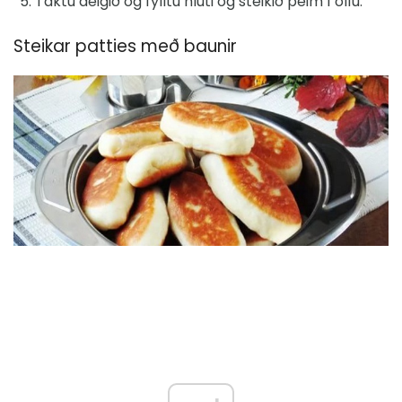
Taktu deigið og fylltu hluti og steikið þeim í olíu.
Steikar patties með baunir