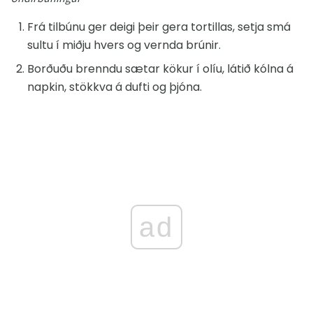
Frá tilbúnu ger deigi þeir gera tortillas, setja smá
sultu í miðju hvers og vernda brúnir.
Borðuðu brenndu sætar kökur í olíu, látið kólna á
napkin, stökkva á dufti og þjóna.
ad