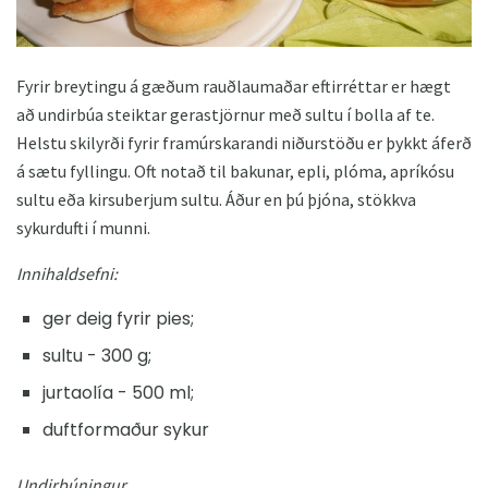
Fyrir breytingu á gæðum rauðlaumaðar eftirréttar er hægt
að undirbúa steiktar gerastjörnur með sultu í bolla af te.
Helstu skilyrði fyrir framúrskarandi niðurstöðu er þykkt áferð
á sætu fyllingu. Oft notað til bakunar, epli, plóma, apríkósu
sultu eða kirsuberjum sultu. Áður en þú þjóna, stökkva
sykurdufti í munni.
Innihaldsefni:
ger deig fyrir pies;
sultu - 300 g;
jurtaolía - 500 ml;
duftformaður sykur
Undirbúningur