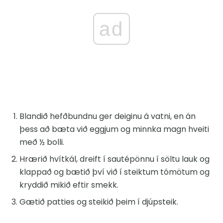
ad
Blandið hefðbundnu ger deiginu á vatni, en án
þess að bæta við eggjum og minnka magn hveiti
með ½ bolli.
Hrærið hvítkál, dreift í sautépönnu í söltu lauk og
klappað og bætið því við í steiktum tómötum og
kryddið mikið eftir smekk.
Gætið patties og steikið þeim í djúpsteik.