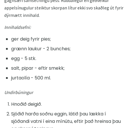
gagnsæri samsetningu þess: Ruddalegur en geðveikur
appelsínugulur steiktur skorpan lítur ekki svo skaðleg út fyrir
dýrmætt innihald.
Innihaldsefni:
ger deig fyrir pies;
grænn laukur - 2 bunches;
egg - 5 stk.
salt, pipar - eftir smekk;
jurtaolía - 500 ml.
Undirbúningur
Hnoðið deigið.
Sjóðið harða soðnu eggin, látið þau lækka í
sjóðandi vatni í eina mínútu, eftir það hreinsa þau