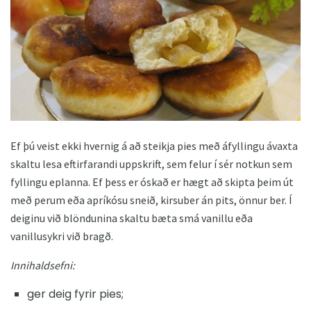
Ef þú veist ekki hvernig á að steikja pies með áfyllingu ávaxta
skaltu lesa eftirfarandi uppskrift, sem felur í sér notkun sem
fyllingu eplanna. Ef þess er óskað er hægt að skipta þeim út
með perum eða apríkósu sneið, kirsuber án pits, önnur ber. Í
deiginu við blöndunina skaltu bæta smá vanillu eða
vanillusykri við bragð.
Innihaldsefni:
ger deig fyrir pies;