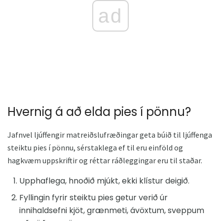
ad
Hvernig á að elda pies í pönnu?
Jafnvel ljúffengir matreiðslufræðingar geta búið til ljúffenga
steiktu pies í pönnu, sérstaklega ef til eru einföld og
hagkvæm uppskriftir og réttar ráðleggingar eru til staðar.
Upphaflega, hnoðið mjúkt, ekki klístur deigið.
Fyllingin fyrir steiktu pies getur verið úr
innihaldsefni kjöt, grænmeti, ávöxtum, sveppum