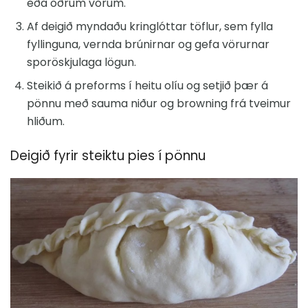
eða öðrum vörum.
Af deigið myndaðu kringlóttar töflur, sem fylla
fyllinguna, vernda brúnirnar og gefa vörurnar
sporöskjulaga lögun.
Steikið á preforms í heitu olíu og setjið þær á
pönnu með sauma niður og browning frá tveimur
hliðum.
Deigið fyrir steiktu pies í pönnu