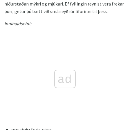
niðurstaðan mýkri og mjúkari. Ef fyllingin reynist vera frekar
þurr, getur þú bætt við smá seyði úr lifurinni til þess.
Innihaldsefni:
ad
ger deig fyrir pies;