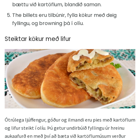
bættu við kartöflum, blandið saman.
The billets eru tilbúnir, fylla kökur með deig
fyllingu, og browning þá í olíu.
Steiktar kökur með lifur
Ótrúlega ljúffengur, góður og ilmandi eru pies með kartöflum
og lifur steikt í olíu. Þú getur undirbúið fyllingu úr hreinu
aukaafurð en með því að bæta við kartöflumúsum verður