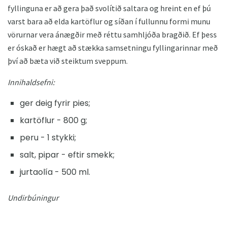
fyllinguna er að gera það svolítið saltara og hreint en ef þú
varst bara að elda kartöflur og síðan í fullunnu formi munu
vörurnar vera ánægðir með réttu samhljóða bragðið. Ef þess
er óskað er hægt að stækka samsetningu fyllingarinnar með
því að bæta við steiktum sveppum.
Innihaldsefni:
ger deig fyrir pies;
kartöflur - 800 g;
peru - 1 stykki;
salt, pipar - eftir smekk;
jurtaolía - 500 ml.
Undirbúningur