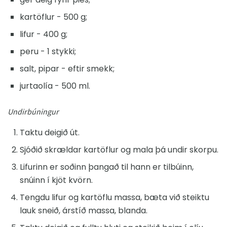
kartöflur - 500 g;
lifur - 400 g;
peru - 1 stykki;
salt, pipar - eftir smekk;
jurtaolía - 500 ml.
Undirbúningur
Taktu deigið út.
Sjóðið skrældar kartöflur og mala þá undir skorpu.
Lifurinn er soðinn þangað til hann er tilbúinn,
snúinn í kjöt kvörn.
Tengdu lifur og kartöflu massa, bæta við steiktu
lauk sneið, árstíð massa, blanda.